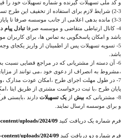
و کد ملی تسهیلات گیرنده و شماره تسهیلات خود را قید 
2-3) شرایط لازم برای استفاده از تخفیف این طرح تسویه یکجا و کامل مانده بدهی می باشد.
3-3) مانده بدهی اعلامی از جانب موسسه صرفا تا پایان همان روز اعتبار دارد.
4- کانال ارتباطی متقاضی و موسسه صرفا
تبادل پیام در پی
باشد و امکان پاسخگویی به تماس ها، برای کاربران م
5- تسویه تسهیلات پس از اطمینان از واریز یکجای و
باشد.
6- آن دسته از مشتریانی که در مراجع قضایی نسبت به 
،مشروط به انصراف از دعوی خود ،می توانند از مزایای
7- در طول مهلت اجرای طرح ،امکان عودت مدارک ،وث
پایان طرح ،با ثبت درخواست مشتری از طریق ایتا ،ام
8- مشتریانی که
بیش
از
یک تسهیلات
دارند ،بایستی فرآ
و برای موسسه ارسال نمایند.
فرم شماره یک دریافت کنید
nci.ir/wp-content/uploads/2024/09
فرم شماره دو دریافت کنید
ianci.ir/wp-content/uploads/2024/09