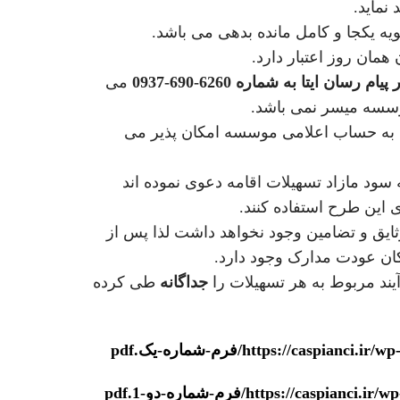
نماید.
ام رسان ایتا به شماره 6260-690-0937
می
وسسه میسر نمی باشد.
جه به حساب اعلامی موسسه امکان پذیر می
سود مازاد تسهیلات اقامه دعوی نموده اند
 این طرح استفاده کنند.
ایق و تضامین وجود نخواهد داشت لذا پس از
کان عودت مدارک وجود دارد.
یند مربوط به هر تسهیلات را
جداگانه
طی کرده
https://caspia/فرم-شماره-یک.pdf
https://casp/فرم-شماره-دو-1.pdf