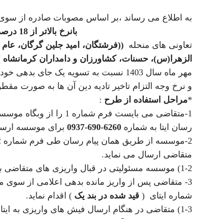
به اطلاع می رساند ،بر اساس مصوبات صادره از سوی 
بانرخ بالاتر از 18 درصد
تعاونی های منحله
((فرشتگان، امید جلین گرگان، عام 
الزهرا(س)، حسنات، کشاورزان و دامداران کرمانشاه )
مهر ماه سال 1403 نسبت به تسویه یک جای 
و نرخ وجه التزام تاخیر تادیه دین آن ها به صورت مقطو
*
مراحل استفاده از طرح
:
1-متقاضی می بایست فرم شمار
رسان ایتا به شماره
6260-690-0937
برای موسسه ارسال
متقاضی ارسال می نماید.
1-2) موسسه مسئولیتی در قبال واریزی های متقاضی به سایر حساب های خود را ندارد.
3- متقاضی پس از واریز مانده بدهی اعلامی از سوی
شماره ایتای (
قید شده در بند یک
) اقدام نماید.
1-3) متقاضی در هنگام ارسال فیش های واریزی به ای