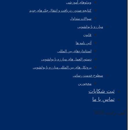
ویدئوهای آموزشی
کتابچه صدور، دریافت و انتقال چک های جدید
سوالات متداول
مبارزه با پولشویی
قانون
آئین نامه ها
استانداردهای بین المللی
دستورالعمل های مبارزه با پولشویی
پروتکل های بین المللی مبارزه با پولشویی
سطوح خدمت رسانی
محجورین
ثبت شکایات
تماس با ما
کپی رایت 2026