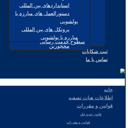
استانداردهای بین المللی
دستورالعمل های مبارزه با
پولشویی
پروتکل های بین المللی
مبارزه با پولشویی
سطوح خدمت رسانی
محجورین
ثبت شکایات
تماس با ما
خانه
اطلاعات هیات تصفیه
قوانین و مقررات
قانون جدید چک
قوانین و مقررات